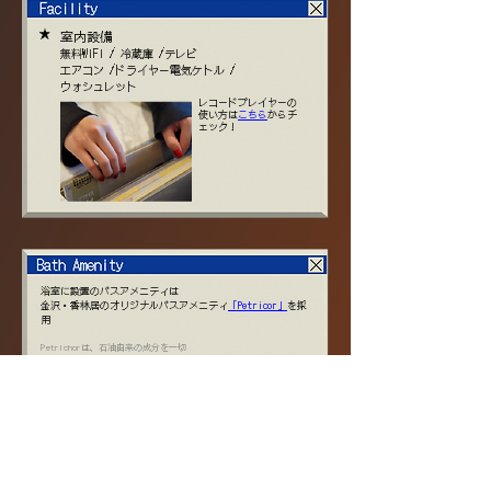
★
​室内設備
無料WiFi / 冷蔵庫 /テレビ
エアコン /ドライヤー電気ケトル /
ウォシュレット
​レコードプレイヤーの
使い方は
こちら
からチ
ェック！
浴室に設置のバスアメニティは
金沢・香林居のオリジナルバスアメニティ
「Petricor」
を採
用
Petrichorは、石油由来の成分を一切
使っていない〈サルフェートフリー〉の
アメニティブランド。
合成香料ではなく天然の精油を、合成着色料ではなくカラメル色素
を使い、身体に優しい成分ながらも、指通り滑らかでしっかり泡立
つ。そんなわがままを叶えるため、
金沢のメーカーさんと何度も試作を重ねて
丁寧に生み出しました。
ただ身体を清めるだけではなく、香りと肌触りと、とびきり芳醇な
バスタイムをご用意しております。（公式サイトより）