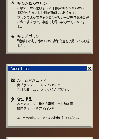
★
キャンセルポリシー
ご宿泊日から遡りまして7日前
のキャンセルから
100％のキャンセル料を頂戴しております。
プランによってキャンセルポリシーが異なる場合が
ございますので、事前にお問い合わせくださいま
せ。
キッズポリシー
★
5歳以下のお子様からはご宿泊代金を頂戴しておりま
せん。
ルームアメニティ
歯ブラシ / コーム / シェイバー
タオル類一式 / スリッパ / パジャマ
貸出備品
ヘアアイロン、携帯充電器、卓上加湿器、
服用アイロン＆アイロン台
※ご利用の際はフロントまでお申し付けください。