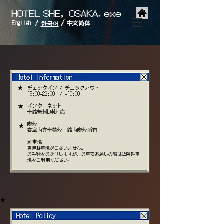
/
English
中文简体
/
한국어
★
チェックイン / チェックアウト
15:00-22:00 / -10:00
インターネット
★
全館無料LAN対応
喫煙
★
客室内完全禁煙 館内喫煙所有
駐車場
専用駐車場がございません。
お手数をおかけしますが、お車でお越しの際は近隣駐車
場をご利用ください。
★