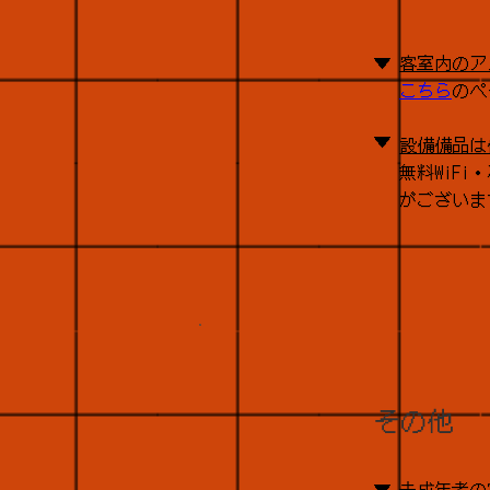
▼
客室内のア
こちら
のペ
▼
設備備品は
無料WiF
がございま
その他
▼
未成年者の