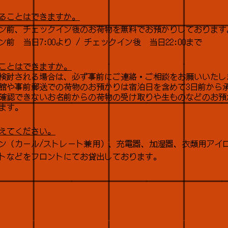
ることはできますか。
ン前、チェックイン後のお荷物を無料でお預かりしております
前 当日7:00より / チェックイン後 当日22:00まで
ことはできますか。
ご検討される場合は、必ず事前にご連絡・ご相談をお願いいたし
館や事前郵送での荷物のお預かりは宿泊日を含めて3日前から
確認できないお名前からの荷物の受け取りや生ものなどのお預
ます。
えてください。
ン（カール/ストレート兼用）、充電器、加湿器、衣類用アイ
トなどをフロントにてお貸出しております。