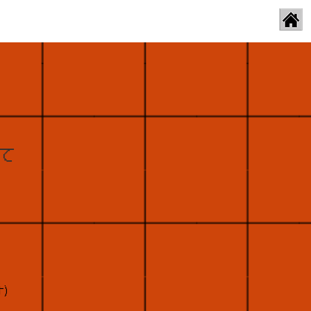
English
/
/
中文简体
한국어
いて
。
す)