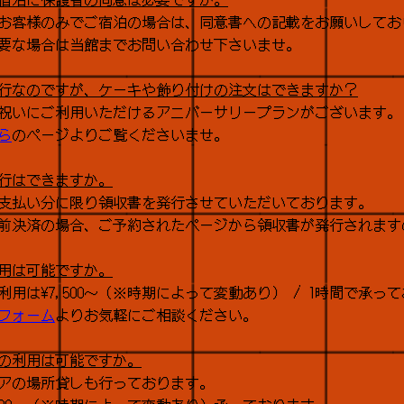
のお客様のみでご宿泊の場合は、同意書への記載をお願いしてお
要な場合は当館までお問い合わせ下さいませ。
行なのですが、ケーキや飾り付けの注文はできますか？
祝いにご利用いただけるアニバーサリープランがございます。
ら
のページよりご覧くださいませ。
行はできますか。
支払い分に限り領収書を発行させていただいております。
前決済の場合、ご予約されたページから領収書が発行されます
用は可能ですか。
利用は¥7,500〜（※時期によって変動あり） / 1時間で承っ
フォーム
よりお気軽にご相談ください。
の利用は可能ですか。
アの場所貸しも行っております。