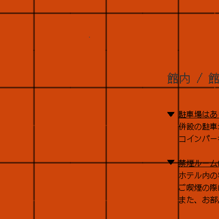
館内 /
▼
駐車場はあ
併設の駐車
コインパー
▼
禁煙ルーム
ホテル内の
ご喫煙の際
また、お部