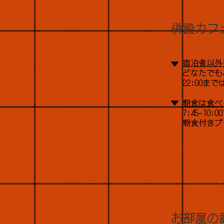
併設カフェS
宿泊者以外
▼
​どなたで
22:00
▼
朝食は食べ
7:45~1
朝食付きプ
お部屋の