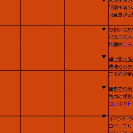
18歳未満
同意書が必
▼
お祝いの旅
記念日のお
詳細は
こち
▼
領収書の発
現地でのお
ご予約が事
▼
撮影での利
館内の撮影
コンタクト
▼
イベントで
ロビーエリ