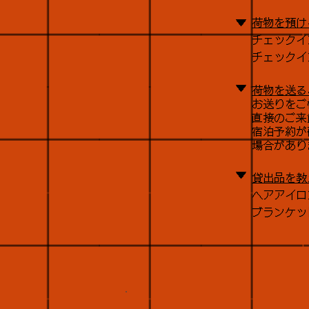
▼
荷物を預け
チェックイ
チェックイン
▼
荷物を送る
​お送りを
直接のご来
宿泊予約が
場合があり
▼
貸出品を教
ヘアアイロ
ブランケッ