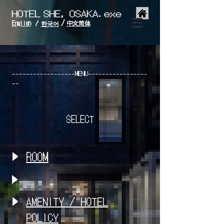
/
English
中文简体
/
한국어
------------------MENU-----------------
--
SELECT
ROOM
AMENITY / HOTEL
POLICY