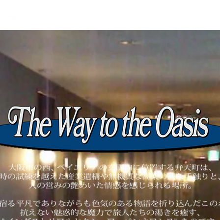
ホテル 大阪 宿泊 ブティックホテル ライフスタイル
​大阪万博 万博 osaka expo おしゃれ 龍崎翔子 USJ ユ
ニバ 오사카 오사카 박람회 세련된 호텔 酒店